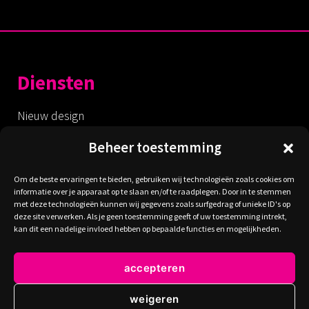
Diensten
Nieuw design
Redesign
Beheer toestemming
Optimalisatie
Om de beste ervaringen te bieden, gebruiken wij technologieën zoals cookies om
Eigen webshop
informatie over je apparaat op te slaan en/of te raadplegen. Door in te stemmen
met deze technologieën kunnen wij gegevens zoals surfgedrag of unieke ID's op
SEO optimalisatie
deze site verwerken. Als je geen toestemming geeft of uw toestemming intrekt,
Landingspagina
kan dit een nadelige invloed hebben op bepaalde functies en mogelijkheden.
Logo design
accepteren
Eigen huisstijl
Drukwerk
weigeren