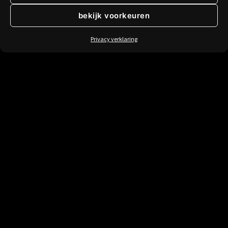
bekijk voorkeuren
Pagina's
Privacy verklaring
Start
Diensten
Portfolio
Blog
Contact
Plugins
Plugin repository