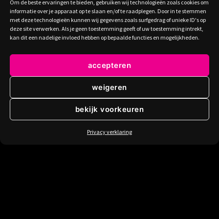
Om de beste ervaringen te bieden, gebruiken wij technologieën zoals cookies om
Eigen webshop
informatie over je apparaat op te slaan en/of te raadplegen. Door in te stemmen
met deze technologieën kunnen wij gegevens zoals surfgedrag of unieke ID's op
SEO optimalisatie
deze site verwerken. Als je geen toestemming geeft of uw toestemming intrekt,
Landingspagina
kan dit een nadelige invloed hebben op bepaalde functies en mogelijkheden.
Logo design
accepteren
Eigen huisstijl
Drukwerk
weigeren
bekijk voorkeuren
Pagina's
Privacy verklaring
Start
Diensten
Portfolio
Blog
Contact