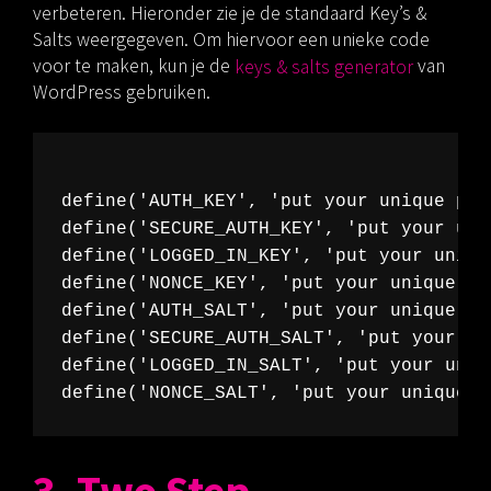
verbeteren. Hieronder zie je de standaard Key’s &
Salts weergegeven. Om hiervoor een unieke code
voor te maken, kun je de
keys & salts generator
van
WordPress gebruiken.
define('AUTH_KEY', 'put your unique phr
define('SECURE_AUTH_KEY', 'put your uni
define('LOGGED_IN_KEY', 'put your uniqu
define('NONCE_KEY', 'put your unique ph
define('AUTH_SALT', 'put your unique ph
define('SECURE_AUTH_SALT', 'put your un
define('LOGGED_IN_SALT', 'put your uniq
3. Two Step