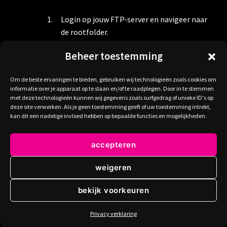
Login op jouw FTP-server en navigeer naar
de rootfolder.
Download het bestand wp-login.php en
Beheer toestemming
maak hier ook gelijk voor de zekerheid een
kopie van. Mocht er iets mis gaan, dan
Om de beste ervaringen te bieden, gebruiken wij technologieën zoals cookies om
informatie over je apparaat op te slaan en/of te raadplegen. Door in te stemmen
kunnen we altijd nog dit bestand
met deze technologieën kunnen wij gegevens zoals surfgedrag of unieke ID's op
herstellen.
deze site verwerken. Als je geen toestemming geeft of uw toestemming intrekt,
kan dit een nadelige invloed hebben op bepaalde functies en mogelijkheden.
Zoek nu in het wp-login.php bestand naar:
‘wp-admin’, in ons geval komen er 13
accepteren
gerelateerde resultaten naar boven.
weigeren
Vervang ‘wp-admin’ naar ‘wp-redirect’. Doe
dit uiteraard voor alle gevonden
bekijk voorkeuren
overeenkomsten. En sla het bestand op en
schrijf het weg naar jouw server.
Privacy verklaring